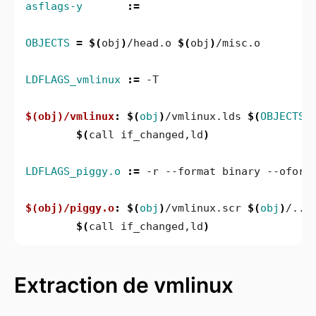
asflags-y
:=
OBJECTS
=
$(
obj
)
/head.o 
$(
obj
)
LDFLAGS_vmlinux
:=
$(obj)/vmlinux
:
$(
obj
)
/
vmlinux
.
lds
$(
OBJECTS
)
$(
call if_changed,ld
)
LDFLAGS_piggy.o
:=
$(obj)/piggy.o
:
$(
obj
)
/
vmlinux
.
scr
$(
obj
)
/../
$(
call if_changed,ld
)
Extraction de vmlinux