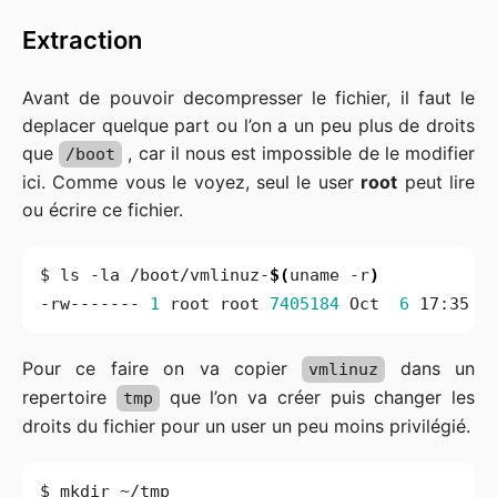
Extraction
Avant de pouvoir decompresser le fichier, il faut le
deplacer quelque part ou l’on a un peu plus de droits
que
, car il nous est impossible de le modifier
/boot
ici. Comme vous le voyez, seul le user
root
peut lire
ou écrire ce fichier.
$ ls -la /boot/vmlinuz-
$(
uname -r
)
-rw------- 
1
 root root 
7405184
 Oct  
6
Pour ce faire on va copier
dans un
vmlinuz
repertoire
que l’on va créer puis changer les
tmp
droits du fichier pour un user un peu moins privilégié.