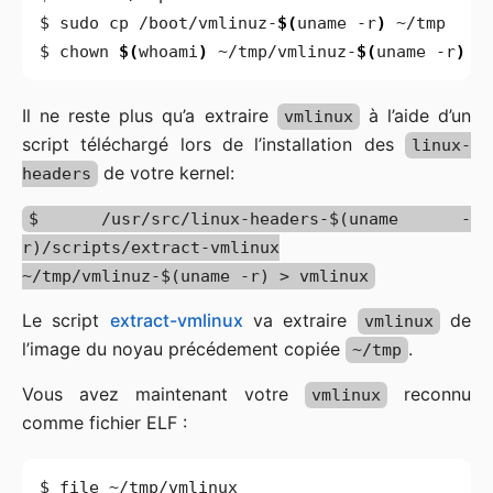
$ sudo cp /boot/vmlinuz-
$(
uname -r
)
$ chown 
$(
whoami
)
 ~/tmp/vmlinuz-
$(
uname -r
)
Il ne reste plus qu’a extraire
à l’aide d’un
vmlinux
script téléchargé lors de l’installation des
linux-
de votre kernel:
headers
$ /usr/src/linux-headers-$(uname -
r)/scripts/extract-vmlinux
~/tmp/vmlinuz-$(uname -r) > vmlinux
Le script
extract-vmlinux
va extraire
de
vmlinux
l’image du noyau précédement copiée
.
~/tmp
Vous avez maintenant votre
reconnu
vmlinux
comme fichier ELF :