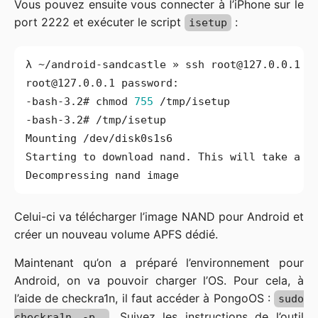
Vous pouvez ensuite vous connecter à l’iPhone sur le
port 2222 et exécuter le script
:
isetup
λ ~/android-sandcastle » ssh 
root@127.0.0.1
 -
root@127.0.0.1
-bash-3.2# chmod 
755
Celui-ci va télécharger l’image NAND pour Android et
créer un nouveau volume APFS dédié.
Maintenant qu’on a préparé l’environnement pour
Android, on va pouvoir charger l’OS. Pour cela, à
l’aide de checkra1n, il faut accéder à PongoOS :
sudo
. Suivez les instructions de l’outil
checkra1n -p