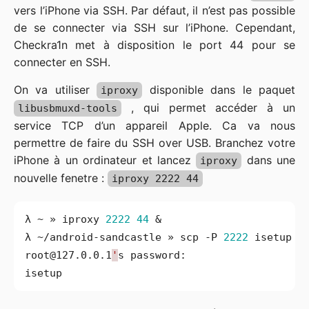
vers l’iPhone via SSH. Par défaut, il n’est pas possible
de se connecter via SSH sur l’iPhone. Cependant,
Checkra1n met à disposition le port 44 pour se
connecter en SSH.
On va utiliser
disponible dans le paquet
iproxy
, qui permet accéder à un
libusbmuxd-tools
service TCP d’un appareil Apple. Ca va nous
permettre de faire du SSH over USB. Branchez votre
iPhone à un ordinateur et lancez
dans une
iproxy
nouvelle fenetre :
iproxy 2222 44
λ ~ » iproxy 
2222
44
&
λ ~/android-sandcastle » scp -P 
2222
 isetup 
r
root@127.0.0.1
'
isetup                                       