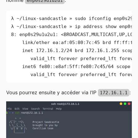
enp0s29u1u2u1
8: enp0s29u1u2u1: <BROADCAST,MULTICAST,UP,LOW
Vous pourrez ensuite y accéder via l’IP
:
172.16.1.1