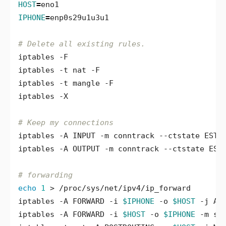
HOST
=
IPHONE
=
# Delete all existing rules.
# Keep my connections
# forwarding
echo
1
iptables -A FORWARD -i 
$IPHONE
 -o 
$HOST
iptables -A FORWARD -i 
$HOST
 -o 
$IPHONE